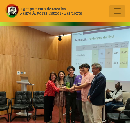
Agrupamento de Escolas
Pedro Álvares Cabral - Belmonte
Main Navigation