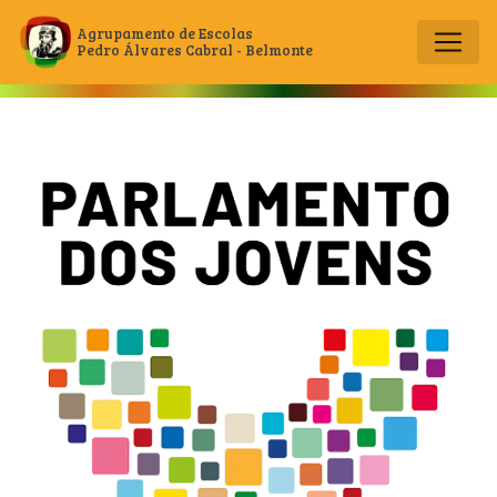
Agrupamento de Escolas
Pedro Álvares Cabral - Belmonte
Main Navigation