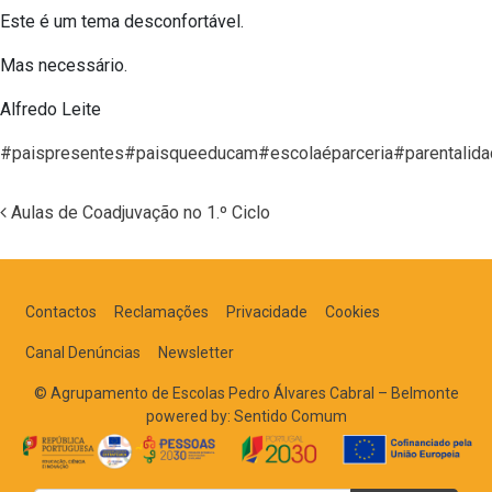
Este é um tema desconfortável.
Mas necessário.
Alfredo Leite
#paispresentes
#paisqueeducam
#escolaéparceria
#parentalid
Aulas de Coadjuvação no 1.º Ciclo
Navegação nos Posts
Contactos
Reclamações
Privacidade
Cookies
Canal Denúncias
Newsletter
© Agrupamento de Escolas Pedro Álvares Cabral – Belmonte
powered by:
Sentido Comum