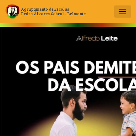
Agrupamento de Escolas
Pedro Álvares Cabral - Belmonte
Main Navigation