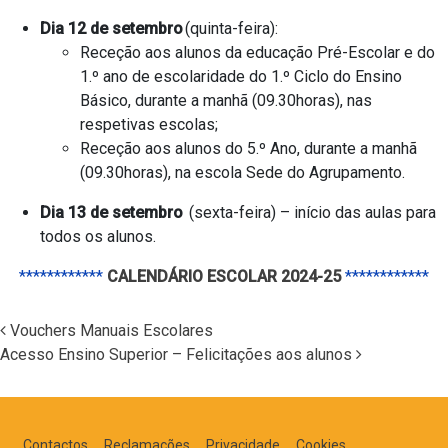
Dia 12 de setembro
(quinta-feira):
Receção aos alunos da educação Pré-Escolar e do
1.º ano de escolaridade do 1.º Ciclo do Ensino
Básico, durante a manhã (09.30horas), nas
respetivas escolas;
Receção aos alunos do 5.º Ano, durante a manhã
(09.30horas), na escola Sede do Agrupamento.
Dia 13 de setembro
(sexta-feira) – início das aulas para
todos os alunos.
************
CALENDÁRIO ESCOLAR 2024-25
************
Vouchers Manuais Escolares
Acesso Ensino Superior – Felicitações aos alunos
Navegação nos Posts
Contactos
Reclamações
Privacidade
Cookies