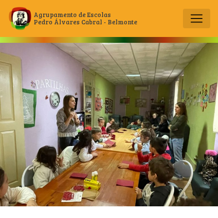
Agrupamento de Escolas
Pedro Álvares Cabral - Belmonte
Main Navigation