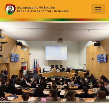
Agrupamento de Escolas
Pedro Álvares Cabral - Belmonte
Main Navigation