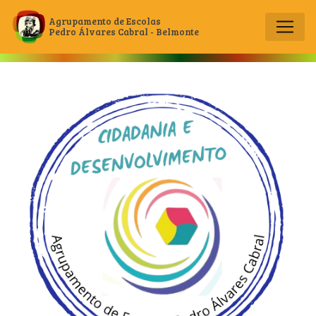
Agrupamento de Escolas
Pedro Álvares Cabral - Belmonte
Main Navigation