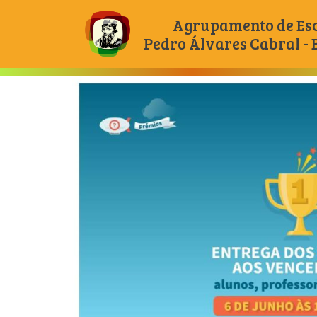
Agrupamento de Es
Pedro Álvares Cabral -
Main Navigation