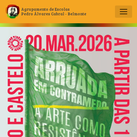
Agrupamento de Escolas
Pedro Álvares Cabral - Belmonte
Main Navigation