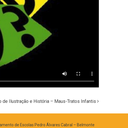
 de Ilustração e História – Maus-Tratos Infantis
mento de Escolas Pedro Álvares Cabral – Belmonte