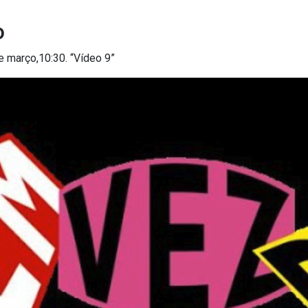
o
e março,10:30. “Vídeo 9”