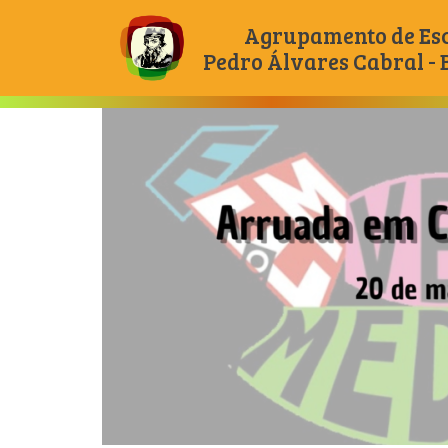
Agrupamento de Es
Pedro Álvares Cabral -
Main Navigation