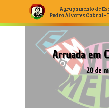
Agrupamento de Es
Pedro Álvares Cabral -
Main Navigation