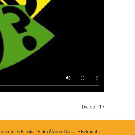
Dia do PI
mento de Escolas Pedro Álvares Cabral – Belmonte