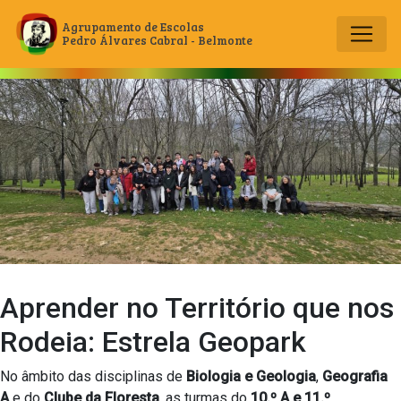
Agrupamento de Escolas
Pedro Álvares Cabral - Belmonte
Main Navigation
Aprender no Território que nos
Rodeia: Estrela Geopark
No âmbito das disciplinas de
Biologia e Geologia
,
Geografia
A
e do
Clube da Floresta
, as turmas do
10.º A e 11.º