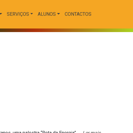
SERVIÇOS
ALUNOS
CONTACTOS
ºanos, uma palestra “Rota da Energia” …
Ler mais