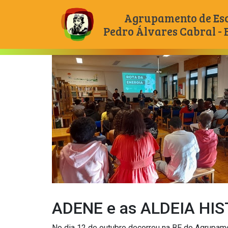
Agrupamento de Es
Pedro Álvares Cabral -
Main Navigation
ADENE e as ALDEIA HI
No dia 12 de outubro decorreu na BE do Agrupame