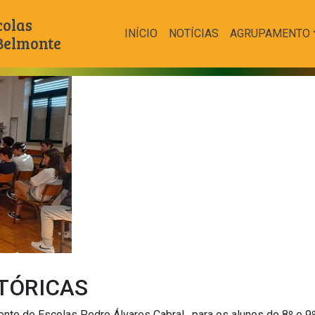
colas
INÍCIO
NOTÍCIAS
AGRUPAMENTO
 Belmonte
STÓRICAS
nto de Escolas Pedro Álvares Cabral, para os alunos do 8º e 9